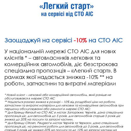
Заощаджуй на сервісі
-10%
на СТО АІС
У національній мережі СТО АІС для нових
клієнтів * – автовласників легкових та
комерційних автомобілів, діє безстрокова
спеціальна пропозиція – «Легкий старт». В
рамках якої надається знижка -10% ** на
роботи, запчастини та витратні матеріали
* Новий клієнт – легковий або комерційний автомобіль, який раніше не
обслуговувався в мережі СТО АІС
** Надається разова знижка в розмірі – 10% від роздрібної ціни на роботи,
запчастини та витратні матеріали для легкових та комерційних автомобілів при
першому обслуговуванні або ремонті в мережі СТО АІС;
** Для бренду Renault на СТО АІС в містах Запоріжжя, Чернігів, дана спеціальна
пропозиція діє, для автомобілів до 5 років, для автомобілів старше 5 років діє
знижка до 20% на послуги та запасні частини.
** Для бренду Citroen, Peugeot в містах Чернігів та Черкаси, дана спеціальна
пропозиція діє, на ремонтні роботи для автомобілів до 5 років, для автомобілів
старше 5 років діє знижка 20% на послуги та до 10% на запасні частини на