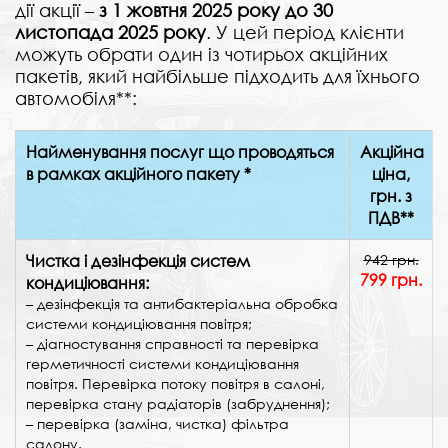
дії акції –
з 1 жовтня 2025 року до 30
листопада 2025 року
. У цей період клієнти
можуть обрати один із чотирьох акційних
пакетів, який найбільше підходить для їхнього
автомобіля**
:
Найменування послуг що проводяться
Акційна
в рамках акційного пакету *
ціна,
грн. з
ПДВ**
Чистка і дезінфекція систем
942 грн.
799
грн.
кондиціювання:
– дезінфекція та антибактеріальна обробка
системи кондиціювання повітря;
– діагностування справності та перевірка
герметичності системи кондиціювання
повітря. Перевірка потоку повітря в салоні,
перевірка стану радіаторів (забруднення);
– перевірка (заміна, чистка) фільтра
салону.