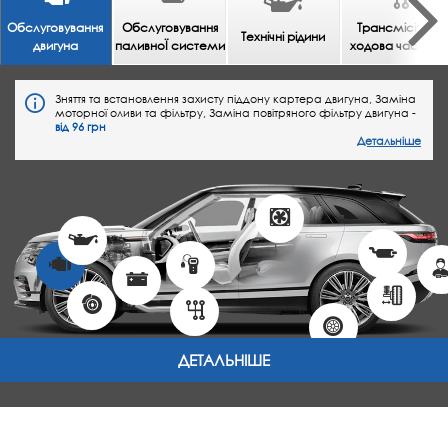
Обслуговування
Обслуговування
Трансмісія та
Технічні рідини
двигуна
паливноЇ системи
ходова частина
Зняття та встановлення захисту піддону картера двигуна, Заміна
моторної оливи та фільтру, Заміна повітряного фільтру двигуна -
від 96 грн
Детальніше
ДЕТАЛЬНІШЕ