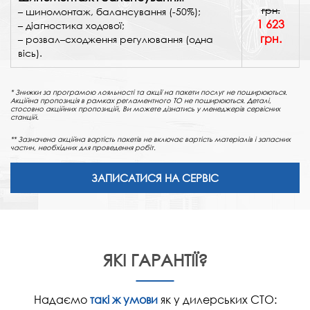
грн.
– шиномонтаж, балансування (-50%);
1 623
– діагностика ходової;
грн.
– розвал–сходження регулювання (одна
вісь).
* Знижки за програмою лояльності та акції на пакети послуг не поширюються.
Акційна пропозиція в рамках регламентного ТО не поширюються. Деталі,
стосовно акційних пропозицій, Ви можете дізнатись у менеджерів сервісних
станцій.
** Зазначена акційна вартість пакетів не включає вартість матеріалів і запасних
частин, необхідних для проведення робіт.
ЗАПИСАТИСЯ НА СЕРВІС
ЯКІ ГАРАНТІЇ?
Надаємо
такі ж умови
як у дилерських СТО: