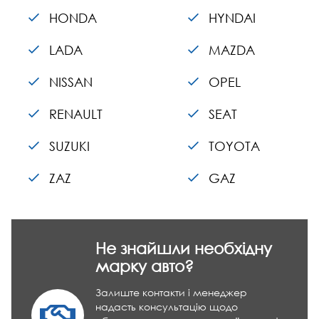
HONDA
HYNDAI
LADA
MAZDA
NISSAN
OPEL
RENAULT
SEAT
SUZUKI
TOYOTA
ZAZ
GAZ
Не знайшли необхідну
марку авто?
Залиште контакти і менеджер
надасть консультацію щодо