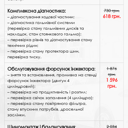
Комплексна діагностика:
730 грн.
618
грн.
– діагностування ходової частини;
– діагностика гальмівної системи
(перевірка стану гальмівних дисків та
накладок, стан стоянкового гальма);
– перевірка рівнів та діагностування стану
технічних рідин;
– перевірка стану протектора шин,
перевірка тиску.
Обслуговування форсунок інжектора
:
1 876
грн.
– зняття та встановлення, промивка на стенді
1 596
форсунок інжектора (двигун 4
грн.
циліндровий);
– перевірка на продуктивність і розпил;
– перевірка свічок запалення (4 циліндра);
– перевірка стану повітряного фільтра,
стану впускних патрубків, дросельної
заслінки.
Шиномонтаж і балансування
:
2 034