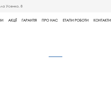
вла Усенко, 8
НИ
АКЦІЇ
ГАРАНТІЯ
ПРО НАС
EТАПИ РОБОТИ
КОНТАКТИ
Досягнення