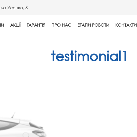
вла Усенко, 8
НИ
АКЦІЇ
ГАРАНТІЯ
ПРО НАС
EТАПИ РОБОТИ
КОНТАКТИ
home
testimonial1